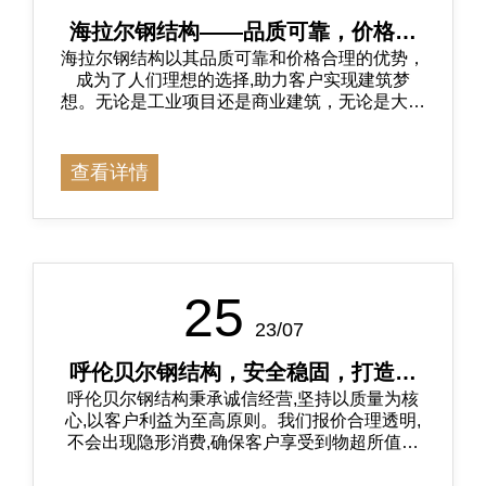
海拉尔钢结构——品质可靠，价格合
海拉尔钢结构以其品质可靠和价格合理的优势，
理的理想选择
成为了人们理想的选择,助力客户实现建筑梦
想。无论是工业项目还是商业建筑，无论是大型
项目还是小型项目，海拉尔钢结构都能够为您量
身定制解决方案。
查看详情
25
23/07
呼伦贝尔钢结构，安全稳固，打造坚
呼伦贝尔钢结构秉承诚信经营,坚持以质量为核
固建筑之选
心,以客户利益为至高原则。我们报价合理透明,
不会出现隐形消费,确保客户享受到物超所值的
服务。我们遵守工期承诺,高效完成施工任务,不
会给客户带来不必要的等待和困扰。