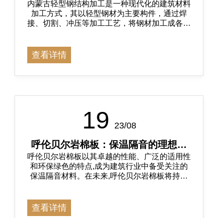
内蒙古轻型钢结构加工是一种现代化的建筑材料
加工成各种形状和尺寸的构件，用于
加工方式，其以轻型钢材为主要构件，通过焊
建筑物的搭建！
接、切割、冲压等加工工艺，将钢材加工成各种
形状和尺寸的构件，用于建筑物的搭建。
查看详情
19
23/08
​呼伦贝尔岩棉板：保温隔音的理想之
呼伦贝尔岩棉板以其卓越的性能、广泛的适用性
选
和环保绿色的特点,成为建筑行业中备受关注的
保温隔音材料。在未来,呼伦贝尔岩棉板将持续
发展,为建筑行业提供更多的创新和价值,成为保
障人们健康舒适生活的重要支持。
查看详情