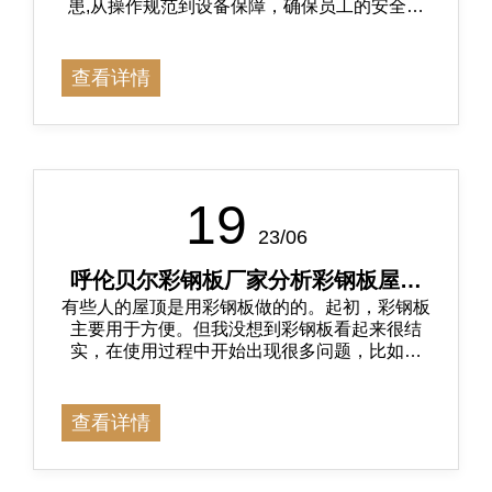
患,从操作规范到设备保障，确保员工的安全和
健康。呼吁每一位员工从自己做起,严守安全规
范,共同创造一个安全、健康的工作环境!
查看详情
19
23/06
呼伦贝尔彩钢板厂家分析彩钢板屋顶
有些人的屋顶是用彩钢板做的的。起初，彩钢板
漏水的原因有哪些?
主要用于方便。但我没想到彩钢板看起来很结
实，在使用过程中开始出现很多问题，比如漏
水。那么，今天呼伦贝尔彩钢板厂家分析彩钢板
屋顶漏水的原因有哪些?
查看详情