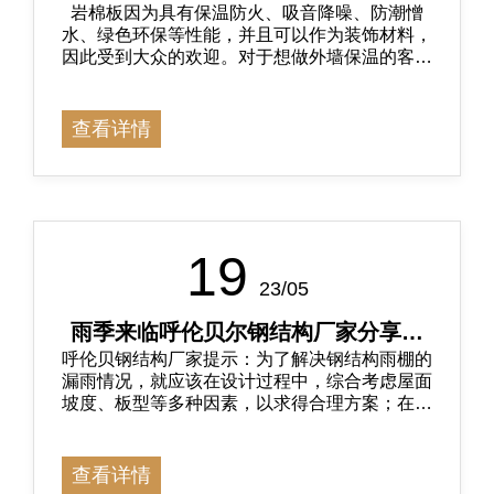
岩棉板因为具有保温防火、吸音降噪、防潮憎
对
水、绿色环保等性能，并且可以作为装饰材料，
因此受到大众的欢迎。对于想做外墙保温的客户
来说，今天跟着呼伦贝尔岩棉板厂家看看外墙保
温岩棉板应该如何选择?
查看详情
19
23/05
雨季来临呼伦贝尔钢结构厂家分享钢
呼伦贝钢结构厂家提示：为了解决钢结构雨棚的
结构厂房该如何维护
漏雨情况，就应该在设计过程中，综合考虑屋面
坡度、板型等多种因素，以求得合理方案；在施
工过程中，严格遵守施工规范，做到仔细认真，
减少屋面裂缝。
查看详情