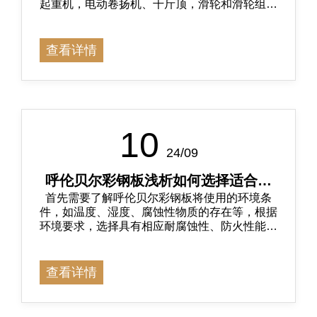
起重机，电动卷扬机、千斤顶，滑轮和滑轮组，
钢丝绳，电焊机，电钻、电锤、冲击电钻、曲线
锯、角磨机、云石机、电圆锯、切割机、电刨、
砂轮机以及其相关的附件等
查看详情
10
24/09
呼伦贝尔彩钢板浅析如何选择适合自
首先需要了解呼伦贝尔彩钢板将使用的环境条
己的彩钢板材料？
件，如温度、湿度、腐蚀性物质的存在等，根据
环境要求，选择具有相应耐腐蚀性、防火性能或
其他特殊性能的彩钢板
查看详情